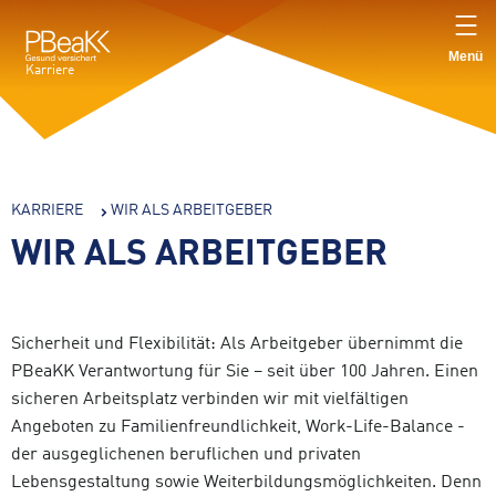
Inhalt
springen
Verweis
zur
Menü
Startseite
Karriere
Sie
KARRIERE
WIR ALS ARBEITGEBER
sind
WIR ALS ARBEITGEBER
hier:
Sicherheit und Flexibilität: Als Arbeitgeber übernimmt die
PBeaKK Verantwortung für Sie – seit über 100 Jahren. Einen
sicheren Arbeitsplatz verbinden wir mit vielfältigen
Angeboten zu Familienfreundlichkeit, Work-Life-Balance -
der ausgeglichenen beruflichen und privaten
Lebensgestaltung sowie Weiterbildungsmöglichkeiten. Denn