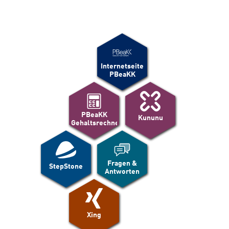
Internetseite
PBeaKK
PBeaKK
Kununu
Gehaltsrechner
Fragen &
StepStone
Antworten
Xing