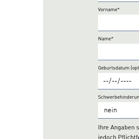
Vorname*
Name*
Geburtsdatum
(opt
Schwerbehinderu
Ihre Angaben sind generell freiwillig, die mit * gekennzeichn
jedoch Pflichtfel