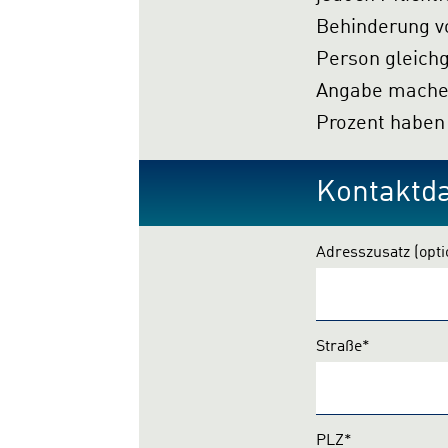
Behinderung von mind
Person gleichgestellt sind
Angabe machen wollen oder keinen Gra
Kontaktd
Adresszusatz
(opti
Straße*
PLZ*