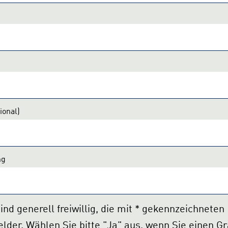
ional)
ng
eten Felder sind
der. Wählen Sie bitte "Ja" aus, wenn Sie einen Grad der