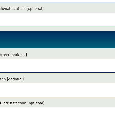
udienabschluss
(optional)
atzort
(optional)
nsch
(optional)
Eintrittstermin
(optional)