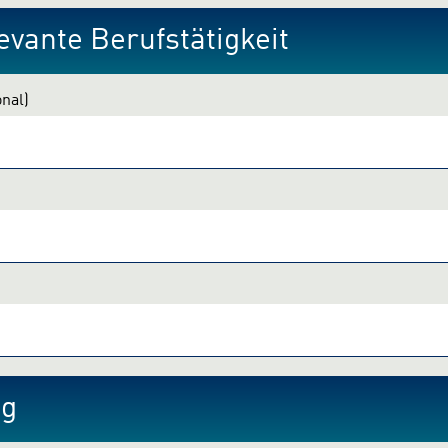
evante Berufstätigkeit
onal)
ng